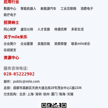
应用行业
数据中心
智能机器人
新能源汽车
工业互联网
消费电子
医疗电子
招贤纳士
同心筑梦
虚位以待
人才发展
待遇优厚
多彩生活
关于mile米乐
企业简介
企业愿景
发展历程
资质荣誉
联系mile米乐
在线留言
资源中心
服务咨询电话：
028-85222902
邮件：public@mile.com
总部：成都市高新区天府大道北段28号茂业中心C座2106
分支机构：北京·上海·深圳·杭州·厦门·珠海
·无锡